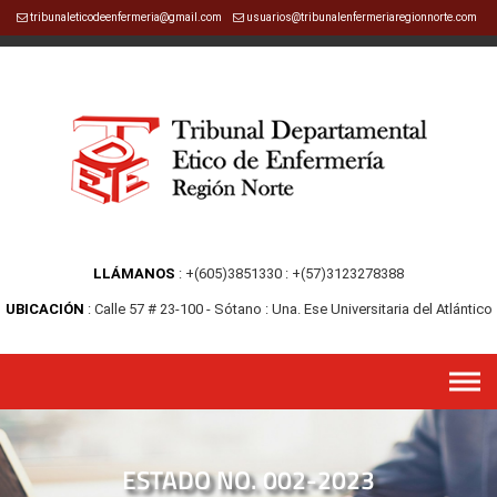
tribunaleticodeenfermeria@gmail.com
usuarios@tribunalenfermeriaregionnorte.com
LLÁMANOS
+(605)3851330
+(57)3123278388
UBICACIÓN
Calle 57 # 23-100 - Sótano
Una. Ese Universitaria del Atlántico
ESTADO NO. 002-2023