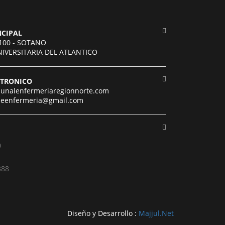
NCIPAL
-100 - SOTANO
UNIVERSITARIA DEL ATLANTICO
CTRONICO
bunalenfermeriaregionnorte.com
odeenfermeria@gmail.com
0
388
Diseño y Desarrollo :
Majjul.Net