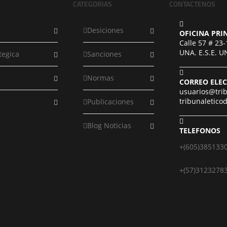
CATEGORIAS
CONTACTENOS
Desiciones
OFICINA PRI
Calle 57 # 23
UNA. E.S.E. 
tegica
Sanciones
Normas
CORREO ELE
usuarios@tri
tribunaletic
Publicaciones
Blog Noticias
TELEFONOS
+(605)385133
+(57)3123278