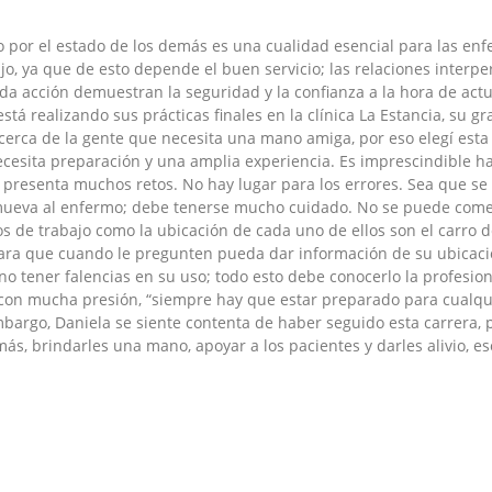
o por el estado de los demás es una cualidad esencial para las en
o, ya que de esto depende el buen servicio; las relaciones interp
pida acción demuestran la seguridad y la confianza a la hora de act
stá realizando sus prácticas finales en la clínica La Estancia, su 
erca de la gente que necesita una mano amiga, por eso elegí esta 
necesita preparación y una amplia experiencia. Es imprescindible h
 presenta muchos retos. No hay lugar para los errores. Sea que se
mueva al enfermo; debe tenerse mucho cuidado. No se puede comet
de trabajo como la ubicación de cada uno de ellos son el carro de 
a que cuando le pregunten pueda dar información de su ubicación
 no tener falencias en su uso; todo esto debe conocerlo la profesion
a con mucha presión, “siempre hay que estar preparado para cualqu
bargo, Daniela se siente contenta de haber seguido esta carrera, 
s, brindarles una mano, apoyar a los pacientes y darles alivio, es