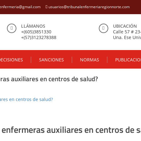
eenfermeria@gmail.com
usuarios@tribunalenfermeriaregionnorte.com
LLÁMANOS
UBICACIÓN
+(605)3851330
Calle 57 # 23
+(57)3123278388
Una. Ese Univ
ECISIONES
SANCIONES
NORMAS
PUBLICACIO
ras auxiliares en centros de salud?
ares en centros de salud?
s enfermeras auxiliares en centros de 