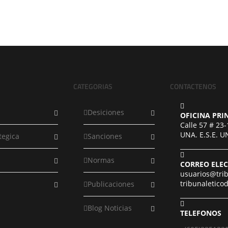
CATEGORIAS
CONTACTENOS
Desiciones
OFICINA PRI
Calle 57 # 23
UNA. E.S.E. 
tegica
Sanciones
Normas
CORREO ELE
usuarios@tri
tribunaletic
Publicaciones
Blog Noticias
TELEFONOS