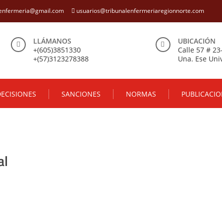
eenfermeria@gmail.com
usuarios@tribunalenfermeriaregionnorte.com
LLÁMANOS
UBICACIÓN
+(605)3851330
Calle 57 # 23
+(57)3123278388
Una. Ese Univ
ECISIONES
SANCIONES
NORMAS
PUBLICACIO
al